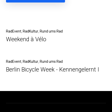
Beitragsnavigation
Vorheriger
RadEvent
RadKultur
Rund ums Rad
Beitrag
Weekend à Vélo
Nächster
RadEvent
RadKultur
Rund ums Rad
Beitrag
Berlin Bicycle Week - Kennengelernt I