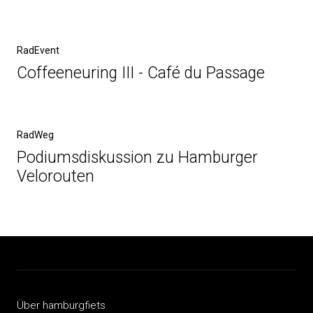
Beitragsnavigation
Vorheriger
RadEvent
Beitrag
Coffeeneuring III - Café du Passage
Nächster
RadWeg
Beitrag
Podiumsdiskussion zu Hamburger
Velorouten
Über hamburgfiets