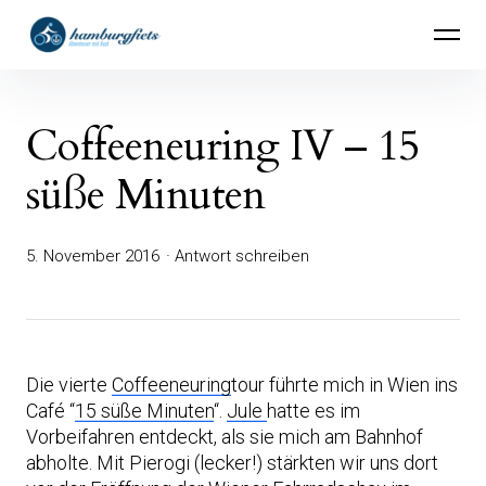
Inhalte
hamburgfiets – Abenteuer mit Rad
überspringen
Coffeeneuring IV – 15
süße Minuten
5. November 2016
Antwort schreiben
Die vierte
Coffeeneuring
tour führte mich in Wien ins
Café “
15 süße Minuten
“.
Jule
hatte es im
Vorbeifahren entdeckt, als sie mich am Bahnhof
abholte. Mit Pierogi (lecker!) stärkten wir uns dort