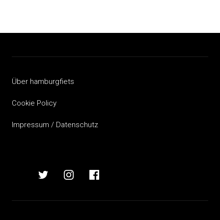
Über hamburgfiets
Cookie Policy
Impressum / Datenschutz
hamburgfiets
hamburgfiets
hamburgfiets
hamburgfiets
auf
auf
auf
auf
mastodon
twitter
instagram
facebook