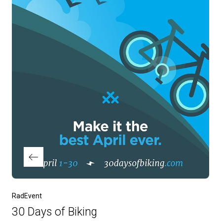
Vorheriger
RadEvent
Beitrag
30 Days of Biking